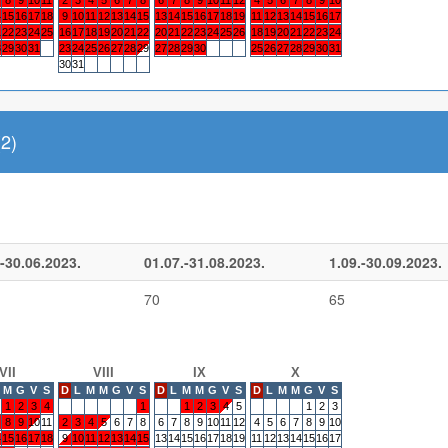
4
15
16
17
18
9
10
11
12
13
14
15
13
14
15
16
17
18
19
11
12
13
14
15
16
17
1
22
23
24
25
16
17
18
19
20
21
22
20
21
22
23
24
25
26
18
19
20
21
22
23
24
8
29
30
31
23
24
25
26
27
28
29
27
28
29
30
25
26
27
28
29
30
31
30
31
2)
-30.06.2023.
01.07.-31.08.2023.
1.09.-30.09.2023.
70
65
VII
VIII
IX
X
M
G
V
S
D
L
M
M
G
V
S
D
L
M
M
G
V
S
D
L
M
M
G
V
S
1
2
3
4
1
1
2
3
4
5
1
2
3
8
9
10
11
2
3
4
5
6
7
8
6
7
8
9
10
11
12
4
5
6
7
8
9
10
4
15
16
17
18
9
10
11
12
13
14
15
13
14
15
16
17
18
19
11
12
13
14
15
16
17