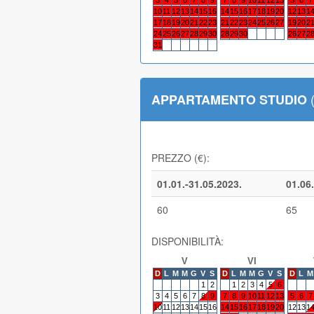
10
11
12
13
14
15
16
14
15
16
17
18
19
20
12
13
1
17
18
19
20
21
22
23
21
22
23
24
25
26
27
19
20
2
24
25
26
27
28
29
30
28
29
30
26
27
2
31
(
APPARTAMENTO STUDIO
PREZZO (€):
01.01.-31.05.2023.
01.06.
60
65
DISPONIBILITÀ:
V
VI
D
L
M
M
G
V
S
D
L
M
M
G
V
S
D
L
M
1
2
1
2
3
4
5
6
3
4
5
6
7
8
9
7
8
9
10
11
12
13
5
6
7
10
11
12
13
14
15
16
14
15
16
17
18
19
20
12
13
1