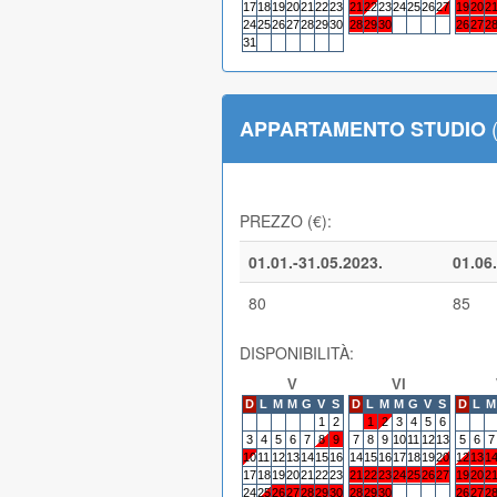
17
18
19
20
21
22
23
21
22
23
24
25
26
27
19
20
2
24
25
26
27
28
29
30
28
29
30
26
27
2
31
(
APPARTAMENTO STUDIO
PREZZO (€):
01.01.-31.05.2023.
01.06.
80
85
DISPONIBILITÀ:
V
VI
D
L
M
M
G
V
S
D
L
M
M
G
V
S
D
L
M
1
2
1
2
3
4
5
6
3
4
5
6
7
8
9
7
8
9
10
11
12
13
5
6
7
10
11
12
13
14
15
16
14
15
16
17
18
19
20
12
13
1
17
18
19
20
21
22
23
21
22
23
24
25
26
27
19
20
2
24
25
26
27
28
29
30
28
29
30
26
27
2