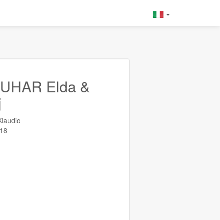
KUHAR Elda &
j
laudio
 18