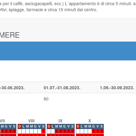
a per il caffè, asciugacapelli, ecc.) L´appartamento è di circa 5 minuti.
tivi, spiagge, farmacie e circa 15 minuti dal centro.
AMERE
-30.06.2023.
01.07.-31.08.2023.
1.09.-30.09.2023.
80
VII
VIII
IX
X
M
G
V
S
D
L
M
M
G
V
S
D
L
M
M
G
V
S
D
L
M
M
G
V
S
1
2
3
4
1
1
2
3
4
5
1
2
3
8
9
10
11
2
3
4
5
6
7
8
6
7
8
9
10
11
12
4
5
6
7
8
9
10