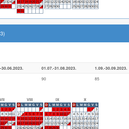
1
22
23
24
25
16
17
18
19
20
21
22
20
21
22
23
24
25
26
18
19
20
21
22
23
24
8
29
30
31
23
24
25
26
27
28
29
27
28
29
30
25
26
27
28
29
30
31
30
31
3)
-30.06.2023.
01.07.-31.08.2023.
1.09.-30.09.2023.
90
85
VII
VIII
IX
X
M
G
V
S
D
L
M
M
G
V
S
D
L
M
M
G
V
S
D
L
M
M
G
V
S
1
2
3
4
1
1
2
3
4
5
1
2
3
8
9
10
11
2
3
4
5
6
7
8
6
7
8
9
10
11
12
4
5
6
7
8
9
10
4
15
16
17
18
9
10
11
12
13
14
15
13
14
15
16
17
18
19
11
12
13
14
15
16
17
1
22
23
24
25
16
17
18
19
20
21
22
20
21
22
23
24
25
26
18
19
20
21
22
23
24
8
29
30
31
23
24
25
26
27
28
29
27
28
29
30
25
26
27
28
29
30
31