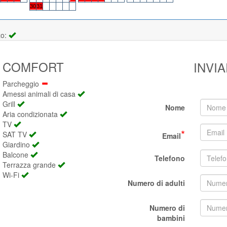
30
31
zo:
COMFORT
INVI
Parcheggio
Amessi animali di casa
Grill
Nome
Aria condizionata
TV
*
SAT TV
Email
Giardino
Balcone
Telefono
Terrazza grande
Wi-Fi
Numero di adulti
Numero di
bambini