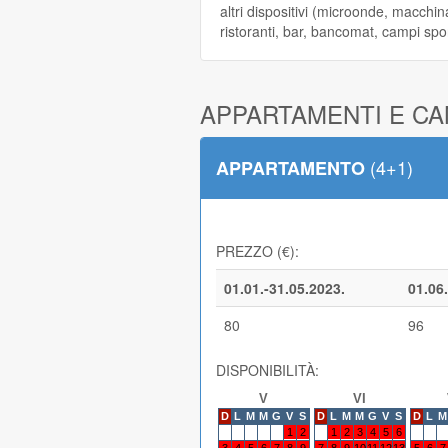
altri dispositivi (microonde, macchin
ristoranti, bar, bancomat, campi spor
APPARTAMENTI E C
(4+1)
APPARTAMENTO
PREZZO (€):
01.01.-31.05.2023.
01.06.
80
96
DISPONIBILITÀ:
V
VI
D
L
M
M
G
V
S
D
L
M
M
G
V
S
D
L
M
1
2
1
2
3
4
5
6
3
4
5
6
7
8
9
7
8
9
10
11
12
13
5
6
7