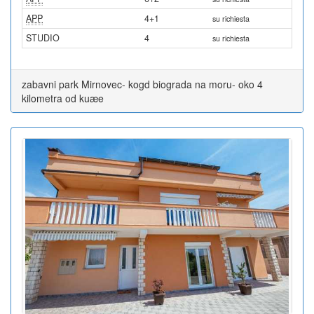
APP
4+1
su richiesta
STUDIO
4
su richiesta
zabavni park Mirnovec- kogd biograda na moru- oko 4
kilometra od kuæe