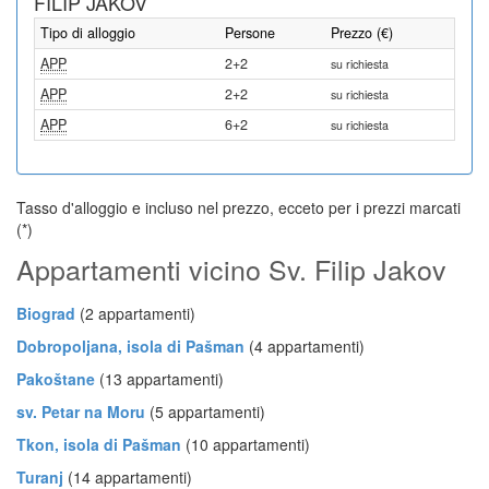
FILIP JAKOV
Tipo di alloggio
Persone
Prezzo (€)
APP
2+2
su richiesta
APP
2+2
su richiesta
APP
6+2
su richiesta
Tasso d'alloggio e incluso nel prezzo, ecceto per i prezzi marcati
(*)
Appartamenti vicino Sv. Filip Jakov
Biograd
(2 appartamenti)
Dobropoljana, isola di Pašman
(4 appartamenti)
Pakoštane
(13 appartamenti)
sv. Petar na Moru
(5 appartamenti)
Tkon, isola di Pašman
(10 appartamenti)
Turanj
(14 appartamenti)