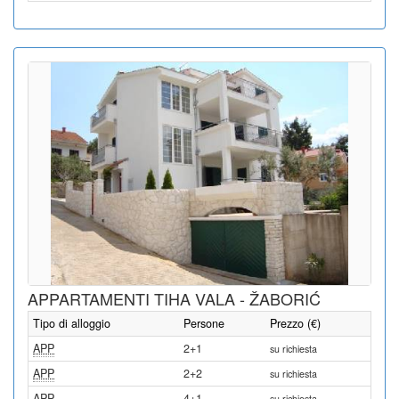
APPARTAMENTI TIHA VALA - ŽABORIĆ
Tipo di alloggio
Persone
Prezzo (€)
APP
2+1
su richiesta
APP
2+2
su richiesta
APP
4+1
su richiesta