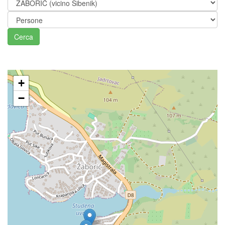
Cerca
+
−